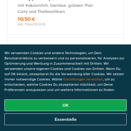
mit Kokosmilch, Gemüse, grünem Thai-
Curry und Thaibasilikum
10,50 €
inkl. Pfand (0,00 €)
Hühnerbrust, Kokosmilch (scharf)
Wir verwenden Cookies und andere Technologien, um Dein
Benutzererlebnis zu verbessern und zu personalisieren, für Analysen zur
mit Kokosmilch, Gemüse, rotem Thai-
Optimierung und Werbung in Zusammenarbeit mit Dritten. Wir
Curry und Thaibasilikum
verwenden unsere eigenen Cookies und Cookies von Dritten. Wenn Du
auf OK klickst, akzeptierst Du die Verwendung aller Cookies. Wir setzen
10,50 €
immer notwendige Cookies. Wähle
Einstellungen verwalten
, um zu
inkl. Pfand (0,00 €)
entscheiden, welche Cookies Du akzeptieren möchtest, um Deine
Präferenzen anzupassen und um weitere Informationen zu finden.
Thailändische Spezialitäten,
OK
Schweinefleisch
Online Essen Bestellen
Essentielle